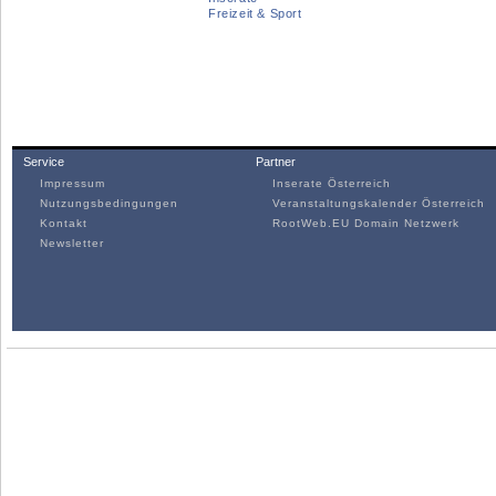
Freizeit & Sport
Service
Partner
Impressum
Inserate Österreich
Nutzungsbedingungen
Veranstaltungskalender Österreich
Kontakt
RootWeb.EU Domain Netzwerk
Newsletter