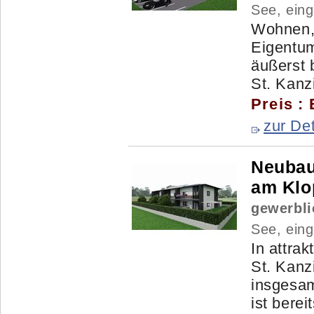
See, ein
Wohnen,
Eigentum
äußerst 
St. Kanz
Preis :
zur Det
Neubau
am Klop
gewerbli
See, ein
In attra
St. Kanz
insgesa
ist bereit