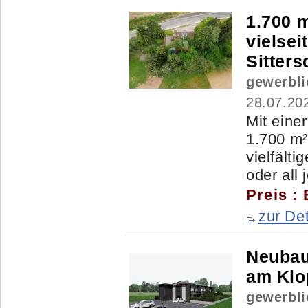
1.700 
vielsei
Sitters
gewerbli
28.07.20
Mit eine
1.700 m² 
vielfält
oder all j
Preis :
zur Det
Neubau
am Klop
gewerbli