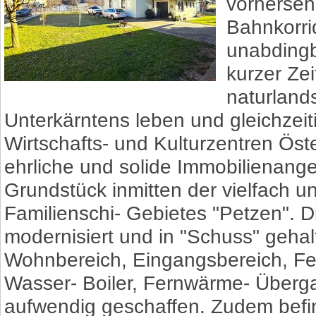
vorherseh
Bahnkorrid
unabdingb
kurzer Zei
naturlands
Unterkärntens leben und gleichzeiti
Wirtschafts- und Kulturzentren Ös
ehrliche und solide Immobilienang
Grundstück inmitten der vielfach 
Familienschi- Gebietes "Petzen".
modernisiert und in "Schuss" geh
Wohnbereich, Eingangsbereich, Fen
Wasser- Boiler, Fernwärme- Übergabe
aufwendig geschaffen. Zudem befin