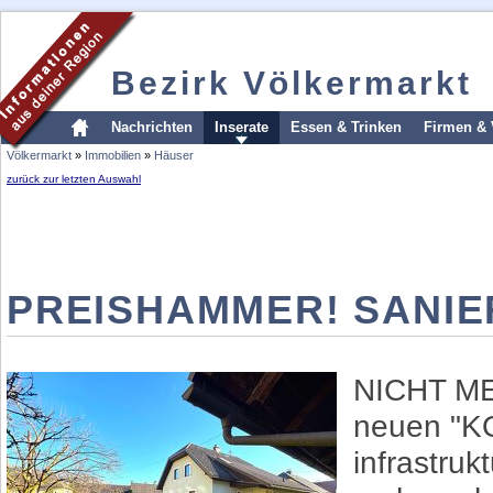
Bezirk Völkermarkt
Nachrichten
Inserate
Essen & Trinken
Firmen & 
Völkermarkt
»
Immobilien
»
Häuser
zurück zur letzten Auswahl
PREISHAMMER! SANIER
NICHT ME
neuen "K
infrastru