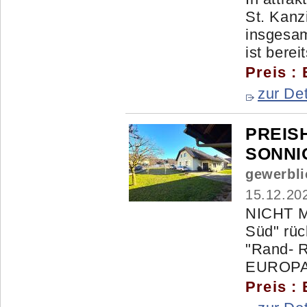
St. Kanz
insgesa
ist bereit
Preis :
zur Det
PREIS
SONNIG
gewerbli
15.12.20
NICHT M
Süd" rü
"Rand- R
EUROPA`S
Preis :