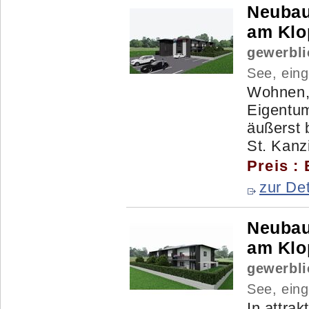
Neubau
am Klop
gewerbli
See, ein
Wohnen,
Eigentum
äußerst 
St. Kanz
Preis :
zur Det
Neubau
am Klop
gewerbli
See, ein
In attra