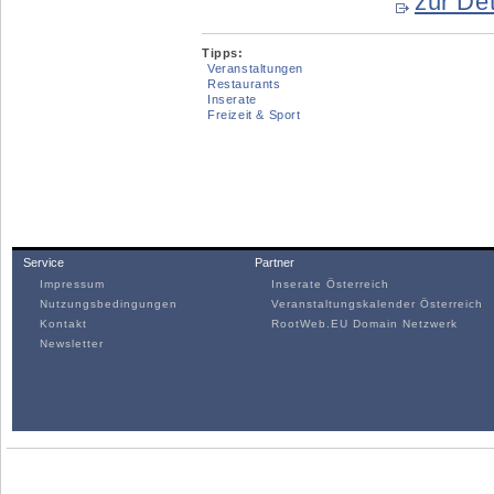
zur Det
Tipps:
Veranstaltungen
Restaurants
Inserate
Freizeit & Sport
Service
Partner
Impressum
Inserate Österreich
Nutzungsbedingungen
Veranstaltungskalender Österreich
Kontakt
RootWeb.EU Domain Netzwerk
Newsletter