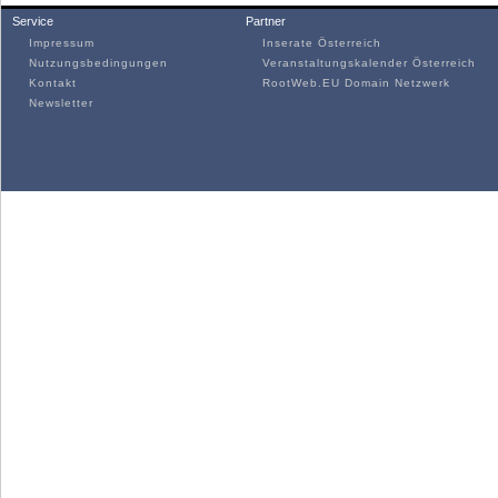
Service
Partner
Impressum
Inserate Österreich
Nutzungsbedingungen
Veranstaltungskalender Österreich
Kontakt
RootWeb.EU Domain Netzwerk
Newsletter