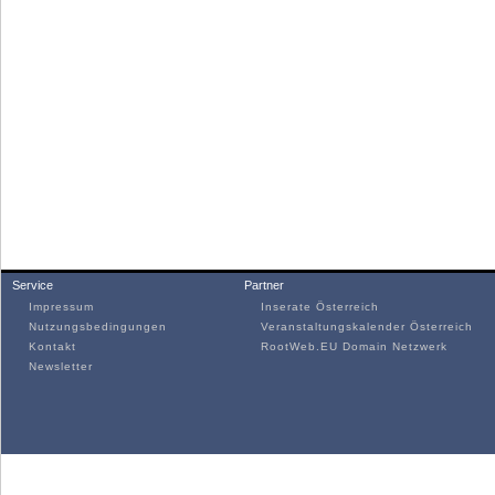
Service
Partner
Impressum
Inserate Österreich
Nutzungsbedingungen
Veranstaltungskalender Österreich
Kontakt
RootWeb.EU Domain Netzwerk
Newsletter