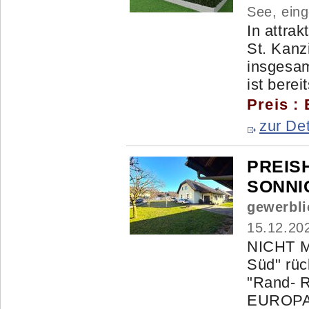
See, ein
In attra
St. Kanz
insgesa
ist bereit
Preis :
zur Det
PREIS
SONNIG
gewerbli
15.12.20
NICHT M
Süd" rü
"Rand- R
EUROPA`S