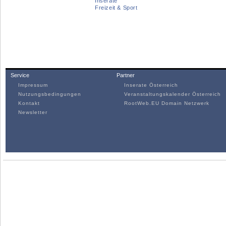
Inserate
Freizeit & Sport
Service
Partner
Impressum
Inserate Österreich
Nutzungsbedingungen
Veranstaltungskalender Österreich
Kontakt
RootWeb.EU Domain Netzwerk
Newsletter