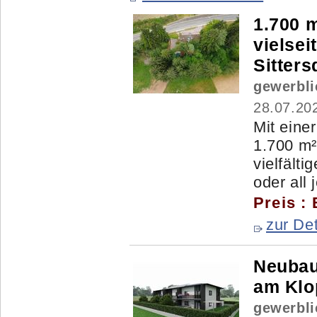
1.700 
vielsei
Sitters
gewerbli
28.07.20
Mit eine
1.700 m² 
vielfält
oder all j
Preis :
zur Det
Neubau
am Klop
gewerbli