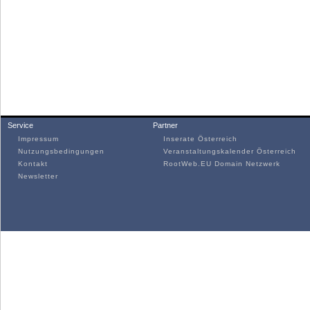
Service
Partner
Impressum
Inserate Österreich
Nutzungsbedingungen
Veranstaltungskalender Österreich
Kontakt
RootWeb.EU Domain Netzwerk
Newsletter