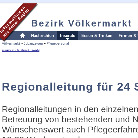
Bezirk Völkermarkt
Nachrichten
Inserate
Essen & Trinken
Firmen & 
Völkermarkt
»
Jobanzeigen
»
Pflegepersonal
zurück zur letzten Auswahl
Regionalleitung für 24
Regionalleitungen in den einzelnen
Betreuung von bestehenden und 
Wünschenswert auch Pflegeerfahr