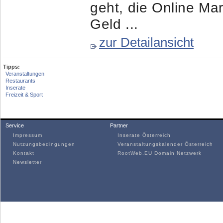
geht, die Online Mar
Geld ...
zur Detailansicht
Tipps:
Veranstaltungen
Restaurants
Inserate
Freizeit & Sport
Service
Partner
Impressum
Inserate Österreich
Nutzungsbedingungen
Veranstaltungskalender Österreich
Kontakt
RootWeb.EU Domain Netzwerk
Newsletter