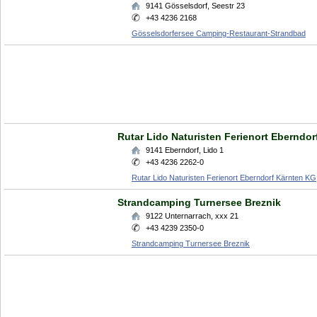
9141
Gösselsdorf
,
Seestr 23
+43 4236 2168
Gösselsdorfersee Camping-Restaurant-Strandbad
Rutar Lido Naturisten Ferienort Eberndo
9141
Eberndorf
,
Lido 1
+43 4236 2262-0
Rutar Lido Naturisten Ferienort Eberndorf Kärnten KG
Strandcamping Turnersee Breznik
9122
Unternarrach
,
xxx 21
+43 4239 2350-0
Strandcamping Turnersee Breznik