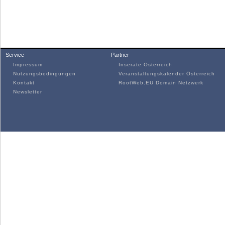
Service
Partner
Impressum
Inserate Österreich
Nutzungsbedingungen
Veranstaltungskalender Österreich
Kontakt
RootWeb.EU Domain Netzwerk
Newsletter