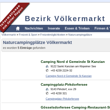
Bezirk Völkermarkt
Nachrichten
Inserate
Essen & Trinken
Firmen & 
Völkermarkt
»
Freizeit & Sport
»
Freizeitmöglichkeiten
»
Naturcampingplätze
Naturcampingplätze Völkermarkt
es wurden
5 Einträge
gefunden
Camping Nord d Gemeinde St Kanzian
9122
Sankt Kanzian am Klopeiner See
+43 4239 2224-32
Camping Nord d Gemeinde St Kanzian
Campingplatz-Pirkdorfersee
9143
Pirkdorf
,
xxx 29
+43 4230 321
Campingplatz-Pirkdorfersee
Gösselsdorfersee Camping-Restaurant-S