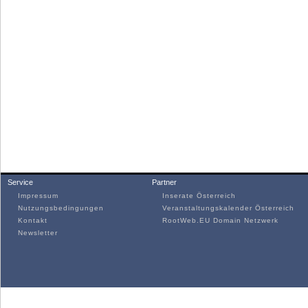
Service
Partner
Impressum
Inserate Österreich
Nutzungsbedingungen
Veranstaltungskalender Österreich
Kontakt
RootWeb.EU Domain Netzwerk
Newsletter