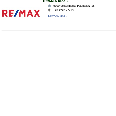
RE/MAX Idea 2
9100
Völkermarkt
,
Hauptplatz 15
+43.4242.27719
RE/MAX Idea 2