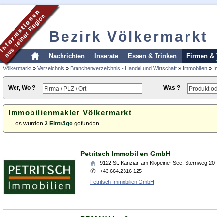
Bezirk Völkermarkt
Nachrichten
Inserate
Essen & Trinken
Firmen & 
Völkermarkt
»
Verzeichnis
»
Branchenverzeichnis - Handel und Wirtschaft
»
Immobilien
»
I
Wer, Wo ?
Was ?
Immobilienmakler Völkermarkt
es wurden
2 Einträge
gefunden
Petritsch Immobilien GmbH
9122
St. Kanzian am Klopeiner See
,
Sternweg 20
+43.664.2316 125
Petritsch Immobilien GmbH