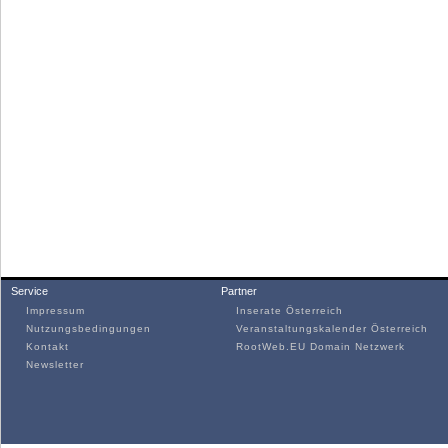
Service
Partner
Impressum
Inserate Österreich
Nutzungsbedingungen
Veranstaltungskalender Österreich
Kontakt
RootWeb.EU Domain Netzwerk
Newsletter