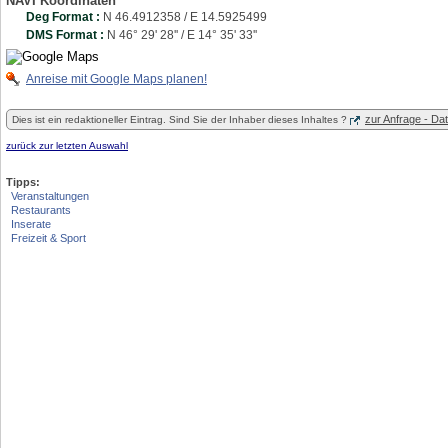
NAVI Koordinaten
Deg Format :
N
46.4912358
/ E
14.5925499
DMS Format :
N 46° 29' 28'' / E 14° 35' 33''
Anreise mit Google Maps planen!
zur Anfrage - D
Dies ist ein redaktioneller Eintrag. Sind Sie der Inhaber dieses Inhaltes ?
zurück zur letzten Auswahl
Tipps:
Veranstaltungen
Restaurants
Inserate
Freizeit & Sport