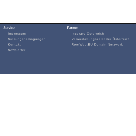
Service
Partner
Impressum
Inserate Österreich
Nutzungsbedingungen
Veranstaltungskalender Österreich
Kontakt
RootWeb.EU Domain Netzwerk
Newsletter